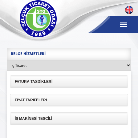
BELGE HIZMETLERI
FATURA TASDIKLERI
FIYAT TARIFELERI
İŞ MAKINESI TESCILI