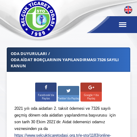
ODA DUYURULARI
ODA AİDAT BORÇLARININ YAPILANDIRMASI 7326 SAYILI
KANUN
Facebook'da
Google +'da
Paylas
Twitter'da Paylaş
Paylaş
2021 yılı oda aidatları 2. taksit ödemesi ve 7326 sayılı
geçmiş dönem oda aidatları yapılandırma başvurusu için
son tarih 30 Ekim 2021’dir. Aidat ödemenizi odamız
veznesinden ya da
https://www.selcukticaretodasi.org.tr/e-sto/1183/online-