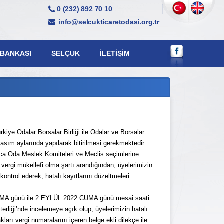
0 (232) 892 70 10
info@selcukticaretodasi.org.tr
 BANKASI
SELÇUK
İLETIŞIM
kiye Odalar Borsalar Birliği ile Odalar ve Borsalar
ım aylarında yapılarak bitirilmesi gerekmektedir.
nca Oda Meslek Komiteleri ve Meclis seçimlerine
vergi mükellefi olma şartı arandığından, üyelerimizin
ontrol ederek, hatalı kayıtlarını düzeltmeleri
 CUMA günü ile 2 EYLÜL 2022 CUMA günü mesai saati
erliği’nde incelemeye açık olup, üyelerimizin hatalı
kları vergi numaralarını içeren belge ekli dilekçe ile