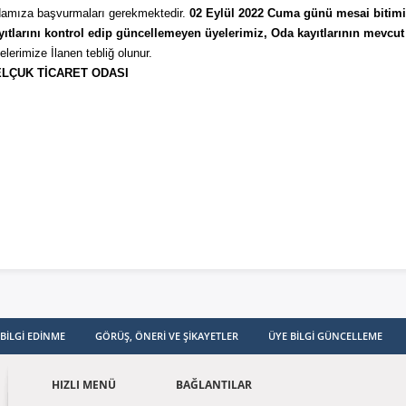
amıza başvurmaları gerekmektedir.
02 Eylül 2022 Cuma günü mesai bitimine
ganizasyon
ması
yıtlarını kontrol edip güncellemeyen üyelerimiz, Oda kayıtlarının mevcut
elerimize İlanen tebliğ olunur.
imler
LÇUK TİCARET ODASI
isel Verilerin
enmesi ve
unması Politikası
BILGI EDINME
GÖRÜŞ, ÖNERI VE ŞIKAYETLER
ÜYE BILGI GÜNCELLEME
HIZLI MENÜ
BAĞLANTILAR