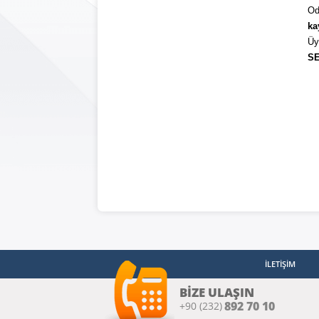
Od
Or
Şe
ka
Üy
Bir
SE
Kiş
İşl
Kor
İLETİŞİM
BİZE ULAŞIN
892 70 10
+90 (232)