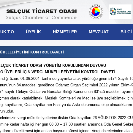
UK T.O
ÜYELIK
HIZMETLER
MEVZUAT
BILGI
MÜKELLEFİYETİNİ KONTROL DAVETİ
ELÇUK TİCARET ODASI YÖNETİM KURULUNDAN DUYURU
O ÜYELERİ İÇİN VERGİ MÜKELLEFİYETİNİ KONTROL DAVETİ
şkanımız
lindiği üzere 01.06.2004 tarihinde yayımlanarak yürürlüğe giren 5174 Sayılı Tür
nunu’nun 84.maddesi gereğince Odamız Organ Seçimleri 2022 yılının Ekim-Kas
lek Komiteleri
74 sayılı Türkiye Odalar ve Borsalar Birliği Kanununun 83'ncü maddesi uyarı
lis Üyeleri
çmen olarak katılabilmek, Meslek Komiteleri ve Meclise üye seçilebilmek için 
netim Kurulu
rgi kayıtlarını, Oda kayıtlarının Faal ya da Askı durumunda olup olmadıklarını k
runludur.
iplin Kurulu
elerimizin vergi mükellefiyetlerine ilişkin Oda kayıtları 26 AĞUSTOS 2022
timine kadar hafta içi her gün 08:30 – 17:30 saatleri arasında Oda Genel Sekret
yıtların düzeltilmesi için anılan başvuru süresi içinde, Vergi dairelerinden alaca