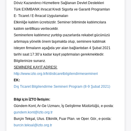
Döviz Kazandırıcı Hizmetlere Sağlanan Devlet Destekleri
Türk EXİMBANK ihracat Kredi Sigorta ve Garanti Programları
E- Ticaret / E-İhracat Uygulamaları
Etkinliğe katılım ücretsizdir. Seminer bitiminde katılımcılara
katılım sertifikası verilecektir.
Seminerlere katılımınız yurtdışı pazarlarda rekabet gücünüzü
artırmaya yönelik önem taşımakta olup, seminere katılmak
isteyen firmaların aşağıda yer alan bağlantıdan 4 Şubat 2021
tarihi saat 17:30’a kadar kayıt yaptırmaları gerekmektedir.
Bilgilerinize sunarız.
SEMİNERE KAYIT ADRESİ:
http://www.izto.org.tr/tr/disticaretbilgilendirmesemineri
EK:
Dış Ticaret Bilgilendirme Semineri Program (8-9 Şubat 2021)
Bilgi için İZTO İletişim:
Gündem Kont, Ar-Ge Uzmanı, İş Geliştirme Müdürlüğü, e-posta:
gundem.kont@izto.org.tr
Burçin Tekşal, Ulus. Etkinlik, Fuar Plan. ve Oper. Gör., e-posta:
burcin.teksal@izto.org.tr