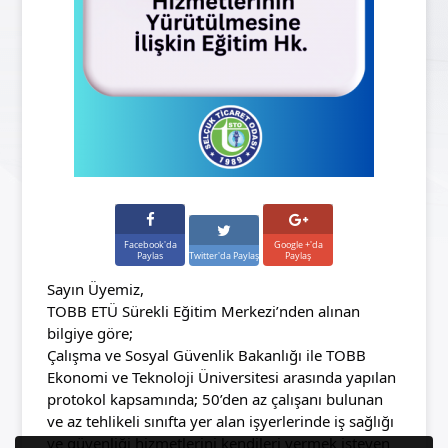
Facebook'da
Google +'da
Paylas
Twitter'da Paylaş
Paylaş
Sayın Üyemiz,
TOBB ETÜ Sürekli Eğitim Merkezi’nden alınan 
bilgiye göre;
Çalışma ve Sosyal Güvenlik Bakanlığı ile TOBB 
Ekonomi ve Teknoloji Üniversitesi arasında yapılan 
protokol kapsamında; 50’den az çalışanı bulunan 
ve az tehlikeli sınıfta yer alan işyerlerinde iş sağlığı 
ve güvenliği hizmetlerini kendileri vermek isteyen 