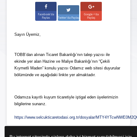
Facebook'da
Google +'da
Paylas
Twitter'da Paylaş
Paylaş
Sayın Üyemiz,
TOBB’dan alınan Ticaret Bakanlığı’nın talep yazısı ile 
ekinde yer alan Hazine ve Maliye Bakanlığı’nın “Çekili 
Kıymetli Maden” konulu yazısı Odamız web sitesi duyurular 
bölümünde ve aşağıdaki linkte yer almaktadır.
Odamıza kayıtlı kuyum ticaretiyle iştigal eden üyelerimizin 
bilgilerine sunarız.
https://www.selcukticaretodasi.org.tr/dosyalar/MTY4YTcwNWE0M2
Bu internet sitesinde sizlere daha iyi hizmet sunulabilmesi için