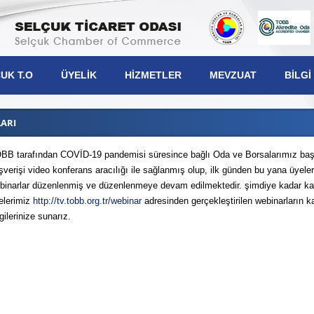
UK T.O
ÜYELIK
HIZMETLER
MEVZUAT
BILGI
ARI
BB tarafından COVİD-19 pandemisi süresince bağlı Oda ve Borsalarımız başta
ışverişi video konferans aracılığı ile sağlanmış olup, ilk günden bu yana üyeler
şkanımız
binarlar düzenlenmiş ve düzenlenmeye devam edilmektedir. şimdiye kadar kat
elerimiz
http://tv.tobb.org.tr/webinar
adresinden gerçekleştirilen webinarların kay
lek Komiteleri
gilerinize sunarız.
lis Üyeleri
netim Kurulu
iplin Kurulu