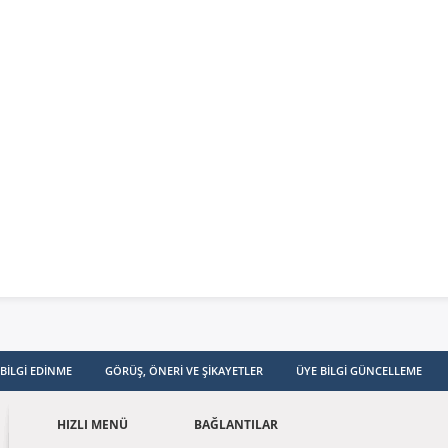
ganizasyon
ması
imler
isel Verilerin
enmesi ve
unması Politikası
BILGI EDINME
GÖRÜŞ, ÖNERI VE ŞIKAYETLER
ÜYE BILGI GÜNCELLEME
HIZLI MENÜ
BAĞLANTILAR