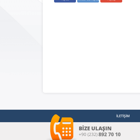
Or
Şe
Bir
Kiş
İşl
Kor
İLETİŞİM
BİZE ULAŞIN
892 70 10
+90 (232)