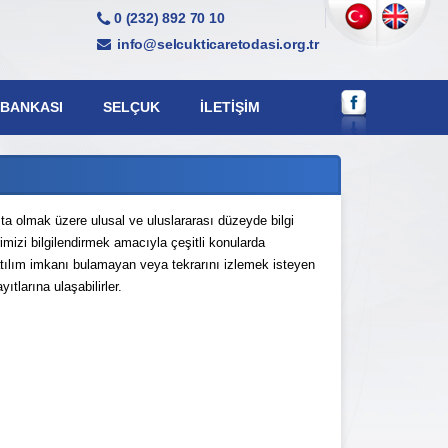
0 (232) 892 70 10
info@selcukticaretodasi.org.tr
 BANKASI
SELÇUK
İLETIŞIM
 olmak üzere ulusal ve uluslararası düzeyde bilgi
imizi bilgilendirmek amacıyla çeşitli konularda
ılım imkanı bulamayan veya tekrarını izlemek isteyen
ıtlarına ulaşabilirler.