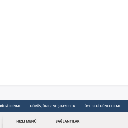
ganizasyon
ması
imler
isel Verilerin
enmesi ve
unması Politikası
BILGI EDINME
GÖRÜŞ, ÖNERI VE ŞIKAYETLER
ÜYE BILGI GÜNCELLEME
HIZLI MENÜ
BAĞLANTILAR