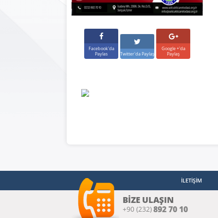
Or
Şe
Bir
Facebook'da
Google +'da
Paylas
Twitter'da Paylaş
Paylaş
Kiş
İşl
Kor
İLETİŞİM
BİZE ULAŞIN
892 70 10
+90 (232)