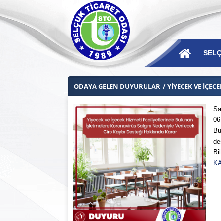
SELÇ
ODAYA GELEN DUYURULAR
YİYECEK VE İÇEC
Sa
06
Ba
Bu
de
Mes
Bil
Mec
K
Yö
Dis