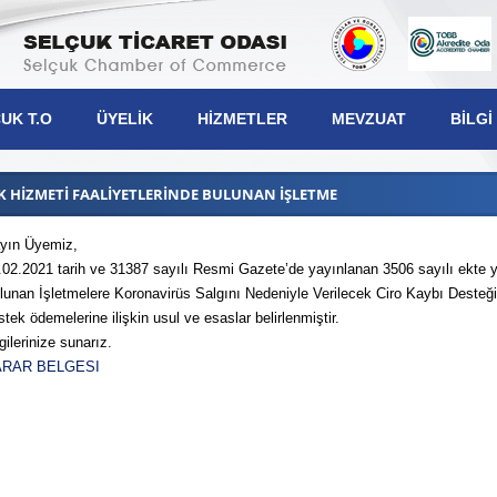
UK T.O
ÜYELIK
HIZMETLER
MEVZUAT
BILGI
EK HİZMETİ FAALİYETLERİNDE BULUNAN İŞLETME
yın Üyemiz,
.02.2021 tarih ve 31387 sayılı Resmi Gazete’de yayınlanan 3506 sayılı ekte y
şkanımız
lunan İşletmelere Koronavirüs Salgını Nedeniyle Verilecek Ciro Kaybı Desteği 
stek ödemelerine ilişkin usul ve esaslar belirlenmiştir.
lek Komiteleri
gilerinize sunarız.
lis Üyeleri
ARAR BELGESI
netim Kurulu
iplin Kurulu