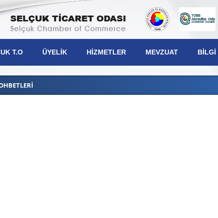
UK T.O
ÜYELIK
HIZMETLER
MEVZUAT
BILGI
OHBETLERI
şkanımız
lek Komiteleri
lis Üyeleri
netim Kurulu
iplin Kurulu