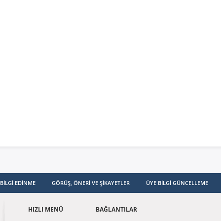
ganizasyon
ması
imler
isel Verilerin
enmesi ve
unması Politikası
BILGI EDINME
GÖRÜŞ, ÖNERI VE ŞIKAYETLER
ÜYE BILGI GÜNCELLEME
HIZLI MENÜ
BAĞLANTILAR