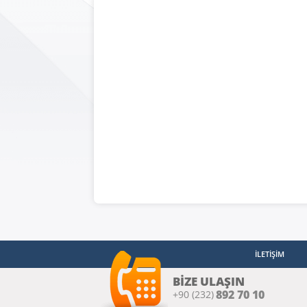
Or
Şe
Bir
Kiş
İşl
Kor
İLETİŞİM
BİZE ULAŞIN
892 70 10
+90 (232)