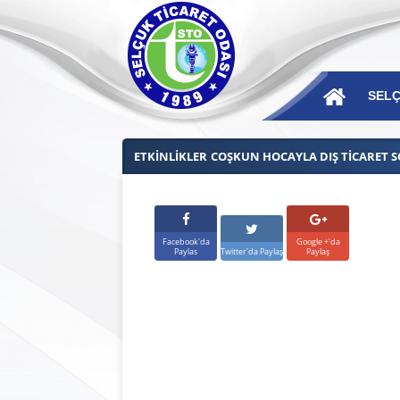
SELÇ
ETKINLIKLER
COŞKUN HOCAYLA DIŞ TICARET S
Ba
Facebook'da
Google +'da
Paylas
Twitter'da Paylaş
Paylaş
Mes
Mec
Yö
Dis