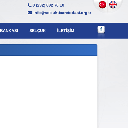
0 (232) 892 70 10
info@selcukticaretodasi.org.tr
 BANKASI
SELÇUK
İLETIŞIM