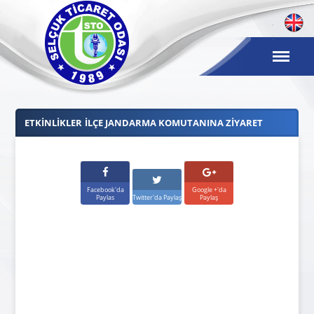
ETKINLIKLER
İLÇE JANDARMA KOMUTANINA ZIYARET
Facebook'da
Google +'da
Paylas
Twitter'da Paylaş
Paylaş