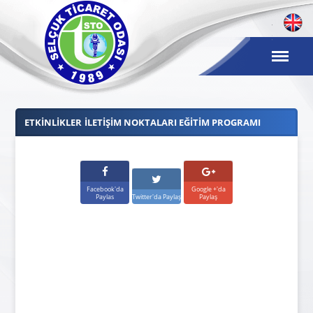
ETKINLIKLER
İLETIŞIM NOKTALARI EĞITIM PROGRAMI
Facebook'da
Google +'da
Paylas
Twitter'da Paylaş
Paylaş