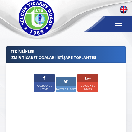
ETKINLIKLER
İZMIR TICARET ODALARI İSTIŞARE TOPLANTISI
Facebook'da
Google +'da
Paylas
Twitter'da Paylaş
Paylaş