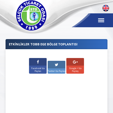
ETKINLIKLER
TOBB EGE BÖLGE TOPLANTISI
Facebook'da
Google +'da
Paylas
Twitter'da Paylaş
Paylaş