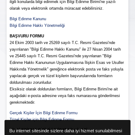
ilgili konularda bilgi edinmek için Bilgi Edinme Birimi'ne yazılı
olarak veya elektronik ortamda müracaat edebilirsiniz.
Bilgi Edinme Kanunu
Bilgi Edinme Hakkı Yönetmeliği
BAŞVURU FORMU
24 Ekim 2003 tarih ve 25269 sayılı T.C. Resmi Gazetesi'nde
yayınlanan "Bilgi Edinme Hakkı Kanunu" ile 27 Nisan 2004 tarih
ve 25445 sayılı T.C. Resmi Gazetesi'nde yayınlanan "Bilgi
Edinme Hakkı Kanununun Uygulanmasına İlişkin Esas ve Usuller
Hakkında Yönetmelik" gereğince elektronik posta ve faks yoluyla
yapılacak gerçek ve tüzel kişilerin başvurularında formların
doldurulması zorunludur.
Eksiksiz olarak doldurulan formların, Bilgi Edinme Birimi'ne ait
aşağıdaki e-posta adresine veya faks numarasına gönderilmesi
gerekmektedir.
Gerçek Kişiler İçin Bilgi Edinme Formu
Tüzel Kişiler için Bilgi Edinme Formu
BİLGİ EDİNME BİRİMİ İRTİBAT BİLGİLERİ
Bu internet sitesinde sizlere daha iyi hizmet sunulabilmesi