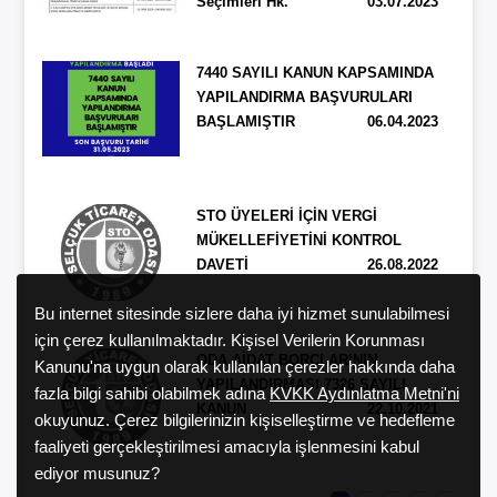
Seçimleri Hk.
03.07.2023
7440 SAYILI KANUN KAPSAMINDA
YAPILANDIRMA BAŞVURULARI
BAŞLAMIŞTIR
06.04.2023
STO ÜYELERİ İÇİN VERGİ
MÜKELLEFİYETİNİ KONTROL
DAVETİ
26.08.2022
Bu internet sitesinde sizlere daha iyi hizmet sunulabilmesi
için çerez kullanılmaktadır. Kişisel Verilerin Korunması
ODA AİDAT BORÇLARININ
Kanunu'na uygun olarak kullanılan çerezler hakkında daha
YAPILANDIRMASI 7326 SAYILI
fazla bilgi sahibi olabilmek adına
KVKK Aydınlatma Metni'ni
KANUN
22.10.2021
okuyunuz. Çerez bilgilerinizin kişiselleştirme ve hedefleme
faaliyeti gerçekleştirilmesi amacıyla işlenmesini kabul
ediyor musunuz?