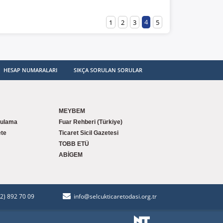
4
1
2
3
5
HESAP NUMARALARI
SIKÇA SORULAN SORULAR
MEYBEM
gulama
Fuar Rehberi (Türkiye)
te
Ticaret Sicil Gazetesi
TOBB ETÜ
ABİGEM
32) 892 70 09
info@selcukticaretodasi.org.tr