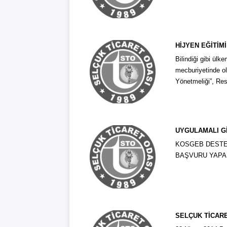
HİJYEN EĞİTİM
Bilindiği gibi ülk
mecburiyetinde ol
Yönetmeliği”, Res
UYGULAMALI Gİ
KOSGEB DESTEKL
BAŞVURU YAPAB
SELÇUK TİCARE