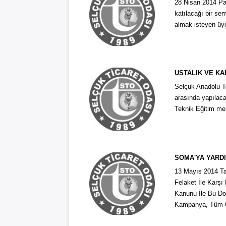
28 Nisan 2014 Pa
katılacağı bir se
almak isteyen üye
USTALIK VE KA
Selçuk Anadolu Te
arasında yapılaca
Teknik Eğitim me
SOMA'YA YARDI
13 Mayıs 2014 Ta
Felaket İle Karş
Kanunu İle Bu Doğ
Kampanya, Tüm O