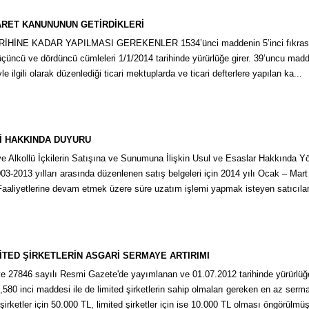
ARET KANUNUNUN GETİRDİKLERİ
İHİNE KADAR YAPILMASI GEREKENLER 1534’ünci maddenin 5’inci fıkrasına 
, üçüncü ve dördüncü cümleleri 1/1/2014 tarihinde yürürlüğe girer. 39’uncu mad
le ilgili olarak düzenlediği ticari mektuplarda ve ticari defterlere yapılan ka...
İ HAKKINDA DUYURU
e Alkollü İçkilerin Satışına ve Sunumuna İlişkin Usul ve Esaslar Hakkında 
03-2013 yılları arasında düzenlenen satış belgeleri için 2014 yılı Ocak – Ma
aliyetlerine devam etmek üzere süre uzatım işlemi yapmak isteyen satıcıların 
İTED ŞİRKETLERİN ASGARİ SERMAYE ARTIRIMI
ve 27846 sayılı Resmi Gazete'de yayımlanan ve 01.07.2012 tarihinde yürürlüğ
n,580 inci maddesi ile de limited şirketlerin sahip olmaları gereken en az serm
 şirketler için 50.000 TL, limited şirketler için ise 10.000 TL olması öngörülm