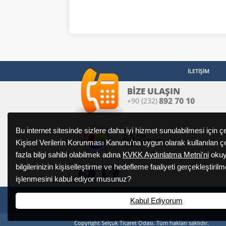
İLETİŞİM
BİZE ULAŞIN
892 70 10
+90 (232)
Bu internet sitesinde sizlere daha iyi hizmet sunulabilmesi için ç
Kişisel Verilerin Korunması Kanunu'na uygun olarak kullanılan 
fazla bilgi sahibi olabilmek adına
KVKK Aydınlatma Metni'ni
okuy
bilgilerinizin kişiselleştirme ve hedefleme faaliyeti gerçekleştiri
işlenmesini kabul ediyor musunuz?
İsabey Mh. 2006 Sk. No: 3/D Selçuk/İZMİR
Kabul Ediyorum
Copyright Selçuk Ticaret Odası. Tüm hakları saklıdır.