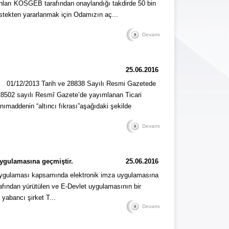
lanları KOSGEB tarafından onaylandığı takdirde 50 bin
destekten yararlanmak için Odamızın aç...
Devamı
25.06.2016
12/2013 Tarih ve 28838 Sayılı Resmi Gazetede
 28502 sayılı Resmî Gazete’de yayımlanan Ticari
nımaddenin “altıncı fıkrası”aşağıdaki şekilde
Devamı
ygulamasına geçmiştir.
25.06.2016
 uygulaması kapsamında elektronik imza uygulamasına
afından yürütülen ve E-Devlet uygulamasının bir
, yabancı şirket T...
Devamı