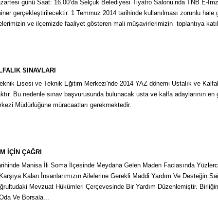
zartesi günü Saat: 16.00’da Selçuk Belediyesi Tiyatro Salonu’nda TNB E-İmz
miner gerçekleştirilecektir. 1 Temmuz 2014 tarihinde kullanılması zorunlu hale
lerimizin ve ilçemizde faaliyet gösteren mali müşavirlerimizin toplantıya katıl
LFALIK SINAVLARI
knik Lisesi ve Teknik Eğitim Merkezi'nde 2014 YAZ dönemi Ustalık ve Kalfalık
ktır. Bu nedenle sınav başvurusunda bulunacak usta ve kalfa adaylarının en
rkezi Müdürlüğüne müracaatları gerekmektedir.
M İÇİN ÇAĞRI
rihinde Manisa İli Soma İlçesinde Meydana Gelen Maden Faciasında Yüzlerce
ı Karşıya Kalan İnsanlarımızın Ailelerine Gerekli Maddi Yardım Ve Desteğin 
rultudaki Mevzuat Hükümleri Çerçevesinde Bir Yardım Düzenlemiştir. Birliği
da Ve Borsala...