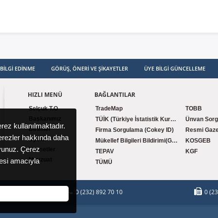
BILGI EDINME
GÖRÜŞ, ÖNERI VE ŞIKAYETLER
ÜYE BILGI GÜNCELLEME
HIZLI MENÜ
BAĞLANTILAR
Selçuk T.O
TradeMap
TOBB
Başkanımız
TÜİK (Türkiye İstatistik Kurumu)
Ünvan Sor
erez kullanılmaktadır.
Birimler
Firma Sorgulama (Cokey ID)
Resmi Gaze
çerezler hakkında daha
Üyelik
Mükellef Bilgileri Bildirimi(GİB)
KOSGEB
unuz. Çerez
Hizmetler
TEPAV
KGF
Mevzuat
lmesi amacıyla
TÜMÜ
0 (232) 892 70 10
0 (2