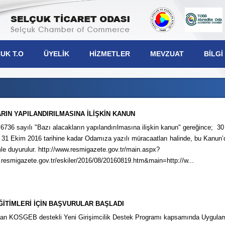
UK T.O
ÜYELIK
HIZMETLER
MEVZUAT
BILGI
RIN YAPILANDIRILMASINA İLİŞKİN KANUN
i 6736 sayılı "Bazı alacakların yapılandırılmasına ilişkin kanun" gereğince; 3
şkanımız
, 31 Ekim 2016 tarihine kadar Odamıza yazılı müracaatları halinde, bu Kanun’
lek Komiteleri
e duyurulur. http://www.resmigazete.gov.tr/main.aspx?
resmigazete.gov.tr/eskiler/2016/08/20160819.htm&main=http://w...
lis Üyeleri
netim Kurulu
iplin Kurulu
EĞİTİMLERİ İÇİN BAŞVURULAR BAŞLADI
n KOSGEB destekli Yeni Girişimcilik Destek Programı kapsamında Uygulamal