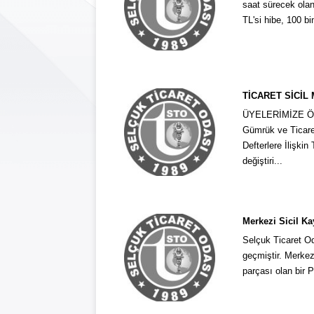
saat sürecek olan
Or
TL'si hibe, 100 b
Şe
Bir
TİCARET SİCİ
ÜYELERİMİZE ÖN
Kiş
Gümrük ve Ticaret
İşl
Defterlere İlişki
Kor
değiştiri...
Merkezi Sicil K
Selçuk Ticaret O
geçmiştir. Merkez
parçası olan bir P