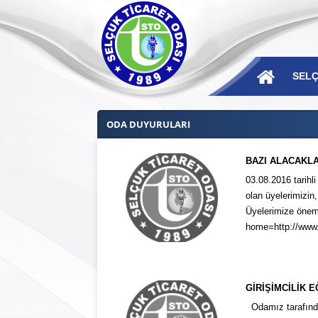
SELÇ
ODA DUYURULARI
BAZI ALACAKLA
03.08.2016 tarihl
Ba
olan üyelerimizin
Mes
Üyelerimize öneml
home=http://www.
Mec
Yö
Dis
GİRİŞİMCİLİK 
Odamız tarafında