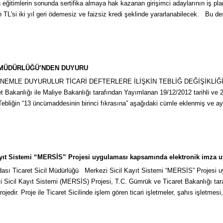
 eğitimlerin sonunda sertifika almaya hak kazanan girişimci adaylarının iş p
ganizasyon
in TL'si iki yıl geri ödemesiz ve faizsiz kredi şeklinde yararlanabilecek. Bu 
ması
imler
L MÜDÜRLÜĞÜ’NDEN DUYURU
EMLE DUYURULUR TİCARİ DEFTERLERE İLİŞKİN TEBLİĞ DEĞİŞİKLİĞİ 01/
isel Verilerin
 Bakanlığı ile Maliye Bakanlığı tarafından Yayımlanan 19/12/2012 tarihli ve
enmesi ve
n Tebliğin “13 üncümaddesinin birinci fıkrasına” aşağıdaki cümle eklenmiş ve ay
unması Politikası
ayıt Sistemi “MERSİS” Projesi uygulaması kapsamında elektronik imza u
dası Ticaret Sicil Müdürlüğü Merkezi Sicil Kayıt Sistemi “MERSİS” Projesi
i Sicil Kayıt Sistemi (MERSİS) Projesi, T.C. Gümrük ve Ticaret Bakanlığı tar
rojedir. Proje ile Ticaret Sicilinde işlem gören ticari işletmeler, şahıs işletmesi