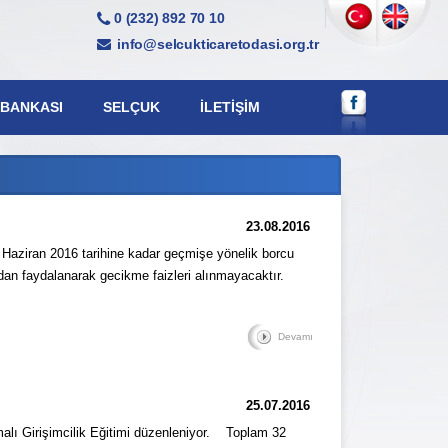
0 (232) 892 70 10
info@selcukticaretodasi.org.tr
 BANKASI
SELÇUK
İLETIŞIM
23.08.2016
0 Haziran 2016 tarihine kadar geçmişe yönelik borcu
dan faydalanarak gecikme faizleri alınmayacaktır.
Devamı
25.07.2016
ı Girişimcilik Eğitimi düzenleniyor. Toplam 32