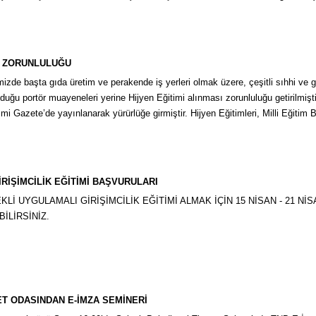
İ ZORUNLULUĞU
emizde başta gıda üretim ve perakende iş yerleri olmak üzere, çeşitli sıhhi ve g
duğu portör muayeneleri yerine Hijyen Eğitimi alınması zorunluluğu getirilmişt
mi Gazete’de yayınlanarak yürürlüğe girmiştir. Hijyen Eğitimleri, Milli Eğitim
RİŞİMCİLİK EĞİTİMİ BAŞVURULARI
İ UYGULAMALI GİRİŞİMCİLİK EĞİTİMİ ALMAK İÇİN 15 NİSAN - 21 Nİ
İLİRSİNİZ.
T ODASINDAN E-İMZA SEMİNERİ