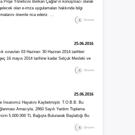
a Proje Yöneticisi Berkan Çağlar’ın konuşmacı olarak
 gelecek olan e-imza uygulamaları hakkında bilgi
malarını önemle rica ederiz. ...
Devamı
25.06.2016
 sınavları 03 Haziran- 30 Haziran 2014 tarihleri
 geç 16 mayıs 2014 tarihine kadar Selçuk Mesleki ve
Devamı
25.06.2016
 İnsanımız Hayatını Kaybetmiştir. T.O.B.B. Bu
Sağlanması Amacıyla, 2860 Sayılı Yardım Toplama
mizin 5.000.000 TL Bağışta Bulunarak Başlattığı Bu
Devamı